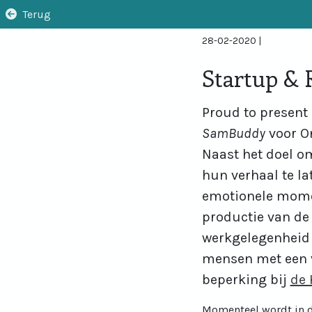
Terug
28-02-2020
|
Startup & 
Proud to present
SamBuddy
voor O
Naast het doel o
hun verhaal te la
emotionele mome
productie van de
werkgelegenheid 
mensen met een v
beperking bij
de 
Momenteel wordt in de