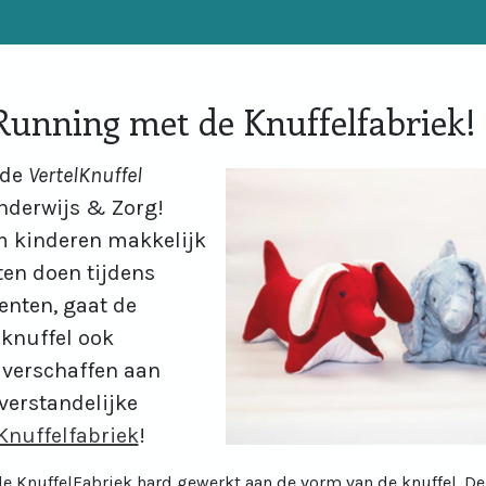
Running met de Knuffelfabriek!
 de
VertelKnuffel
nderwijs & Zorg!
m kinderen makkelijk
ten doen tijdens
nten, gaat de
 knuffel ook
verschaffen aan
erstandelijke
Knuffelfabriek
!
 KnuffelFabriek hard gewerkt aan de vorm van de knuffel. De