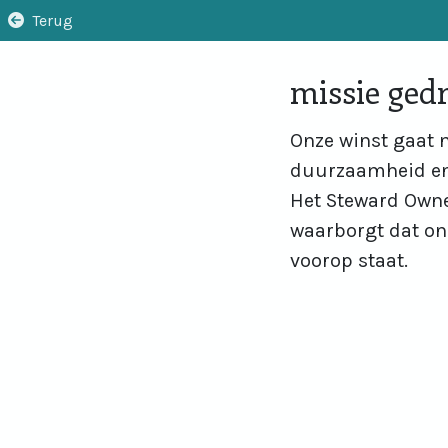
Terug
missie ged
Onze winst gaat n
duurzaamheid en 
Het Steward Own
waarborgt dat onz
voorop staat.