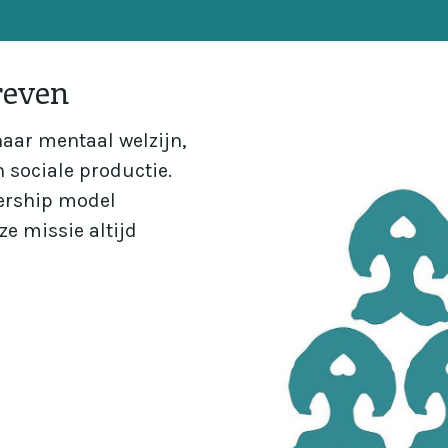
reven
aar mentaal welzijn,
sociale productie.
ership model
e missie altijd