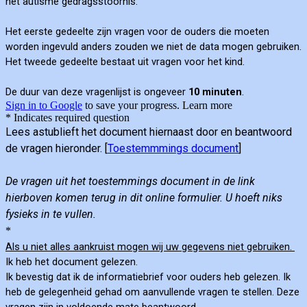
het autisme gedragsstoornis.
Het eerste gedeelte zijn vragen voor de ouders die moeten
worden ingevuld anders zouden we niet de data mogen gebruiken.
Het tweede gedeelte bestaat uit vragen voor het kind.
De duur van deze vragenlijst is ongeveer
10 minuten
.
Sign in to Google
to save your progress.
Learn more
* Indicates required question
Lees astublieft het document hiernaast door en beantwoord
de vragen hieronder.
[
Toestemmmings document
]
De vragen uit het toestemmings document in de link
hierboven komen terug in dit online formulier. U hoeft niks
fysieks in te vullen.
*
Als u niet alles aankruist mogen wij uw gegevens niet gebruiken.
Ik heb het document gelezen.
Ik bevestig dat ik de informatiebrief voor ouders heb gelezen. Ik
heb de gelegenheid gehad om aanvullende vragen te stellen. Deze