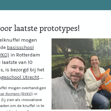
oor laatste prototypes!
elknuffel mogen
 de
basisschool
VKO)
in Rotterdam
e laatste van 10
s, is bezorgd bij het
geschool Utrecht
....
uffel mogen overhandigen
car Romero (RVKO)
in
Zij zien als innovatieve
eden om de knuffel in te