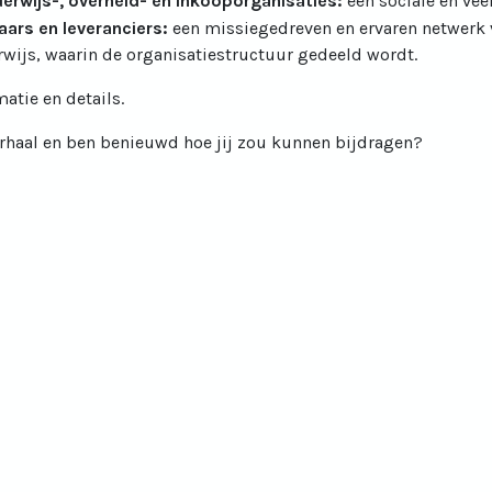
derwijs-, overheid- en inkooporganisaties:
een sociale en vee
aars en leveranciers:
een missiegedreven en ervaren netwerk v
rwijs, waarin de organisatiestructuur gedeeld wordt.
atie en details.
rhaal en ben benieuwd hoe jij zou kunnen bijdragen?