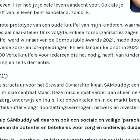
leven. Hier heb je je hele leven aandacht voor. Ook als je
t van je leven bent aanbeland, zoals ik.
rste prototype van een oude knuffel van mijn kinderen, waarna
aal naai-atelier Unik volgde. Enkele zorgorganisaties zagen a
nuffel werd winnaar van de Computable Awards 2021, mede do
erse zorg- en ict-opleidingen. En een landelijke pilot in 2025
00 Vertelknuffels voor iedereen die het nodig heeft: van kind
ing en zelfs dementie.
hip
(open new window)
e structuur voor het
Steward Ownership
klaar. SAMbuddy: een 
 missie centraal staan. Deze missie gaat verder dan alleen de 
org, onderwijs en thuis. Het ontwikkelen en in de markt bren
telknuffel vraagt doorzettingsvermogen, netwerk en investeri
p SAMbuddy wil daarom ook een sociale en veilige 'paraplu'
van de potentie en betekenis voor zorg en onderwijs duidel