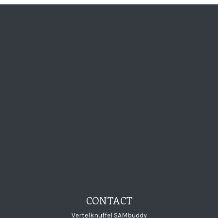
Visit Vertelknuffe
Visit Vertelkn
Visit Verte
Visit Ve
CONTACT
Vertelknuffel SAMbuddy