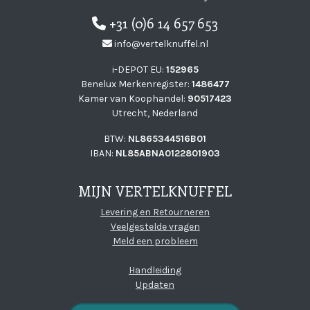
+31 (0)6 14 657 653
info@vertelknuffel.nl
i-DEPOT EU:
152965
Benelux Merkenregister:
1486477
Kamer van Koophandel:
90517423
Utrecht, Nederland
BTW:
NL865344516B01
IBAN:
NL85ABNA0122801903
MIJN VERTELKNUFFEL
Levering en Retourneren
Veelgestelde vragen
Meld een probleem
Handleiding
Updaten