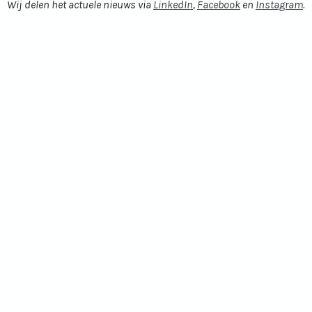
Wij delen het actuele nieuws via
LinkedIn
,
Facebook
en
Instagram
.
eerlingen van het
anchton College in