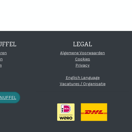
nuffelfabriek
!
UFFEL
LEGAL
oud
(open new wi
eren
Algemene Voorwaarden
en
Cookies
m
Privacy
English Language
Vacatures / Organisatie
KNUFFEL