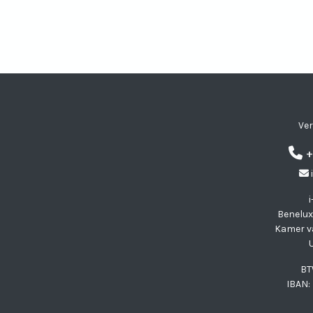
initiatiefneemster Joanne Coes.
Visit Vertelknuffel SA
Visit Vertelknuffe
Visit Vertelknu
Visit Vertel
Ver
+
Benelux
Kamer v
BT
IBAN: