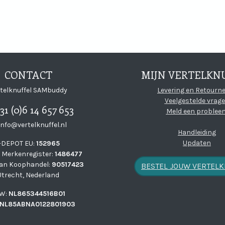
K
CONTACT
MIJN VERTELKN
Mbuddy on LinkedIn
l SAMbuddy on Instagram
ffel SAMbuddy on YoutTube
knuffel SAMbuddy on Soundcl
telknuffel SAMbuddy
Levering en Retourn
Veelgestelde vrag
31 (0)6 14 657 653
Meld een problee
info@vertelknuffel.nl
Handleiding
Updaten
i-DEPOT EU:
152965
 Merkenregister:
1486477
an Koophandel:
90517423
BESTEL JOUW VERTEL
Utrecht, Nederland
W:
NL865344516B01
NL85ABNA0122801903