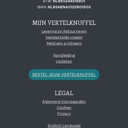
BTW:
NL865344516B01
IBAN:
NL85ABNA0122801903
MIJN VERTELKNUFFEL
Levering en Retourneren
Veelgestelde vragen
Meld een probleem
Handleiding
Updaten
BESTEL JOUW VERTELKNUFFEL
LEGAL
(open new window)
Algemene Voorwaarden
Cookies
Privacy
English Language