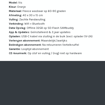
Model:
Vis
Kleur:
Oranje
Materiaal:
Fleece wasbaar op 60-90 graden
Afmeting:
40 x 30 x 15 cm
Vulling:
Zachte Pandavulling
Verbinding:
Wifi + Bluetooth
Data Opslag:
Offline 32GB op SD-Flash SAMbuddy
App & Updates:
Geïnstalleerd & 3 jaar updates
Opladen:
USB-C kabel via sluiting in de buik (excl. oplader 5V-2A)
Verlengen abonnement:
Maandelijk/Jaarlijks
Beëindigen abonnement:
Na retourneren Vertelknuffel
Garantie:
Looptijd abonnement
CE-keurmerk:
Op stof en vulling / (nog) niet op hardware
Visit Vertelknuffe
Visit Vertelkn
Visit Verte
Visit Ve