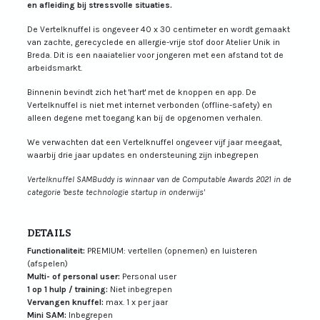
en afleiding bij stressvolle situaties.
De Vertelknuffel is ongeveer 40 x 30 centimeter en wordt gemaakt
van zachte, gerecyclede en allergie-vrije stof door Atelier Unik in
Breda. Dit is een naaiatelier voor jongeren met een afstand tot de
arbeidsmarkt.
Binnenin bevindt zich het 'hart' met de knoppen en app. De
Vertelknuffel is niet met internet verbonden (offline-safety) en
alleen degene met toegang kan bij de opgenomen verhalen.
We verwachten dat een Vertelknuffel ongeveer vijf jaar meegaat,
waarbij drie jaar updates en ondersteuning zijn inbegrepen
Vertelknuffel SAMBuddy is winnaar van de Computable Awards 2021 in de
categorie 'beste technologie startup in onderwijs'
DETAILS
Functionaliteit:
PREMIUM: vertellen (opnemen) en luisteren
(afspelen)
Multi- of personal user:
Personal user
1 op 1 hulp / training:
Niet inbegrepen
Vervangen knuffel:
max. 1 x per jaar
Mini SAM:
Inbegrepen