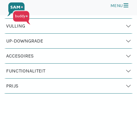
Op
MENU
Filter op
VULLING
UP-DOWNGRADE
ACCESOIRES
vergelijk abonnementen
0
Winkelmand
FUNCTIONALITEIT
Filter op
Sorteer Op
PRIJS