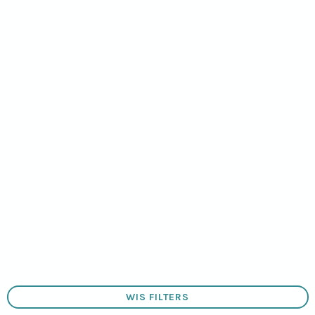
Levering en Retourneren
Veelgestelde vragen
Meld een probleem
Handleiding
Updaten
BESTEL JOUW VERTELKNUFFEL
LEGAL
(open new window)
Algemene Voorwaarden
Cookies
Privacy
English Language
Vacatures / Organisatie
WIS FILTERS