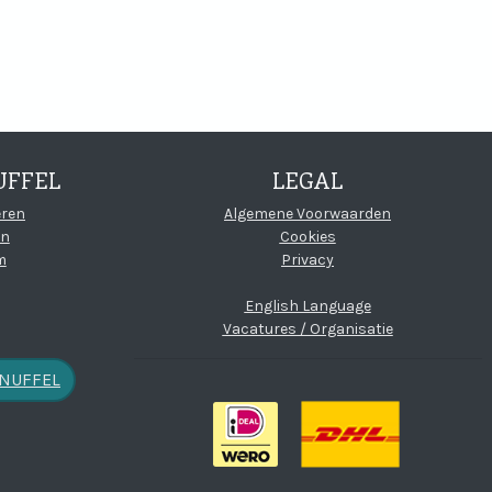
UFFEL
LEGAL
oud
(open new wi
eren
Algemene Voorwaarden
en
Cookies
m
Privacy
English Language
Vacatures / Organisatie
KNUFFEL