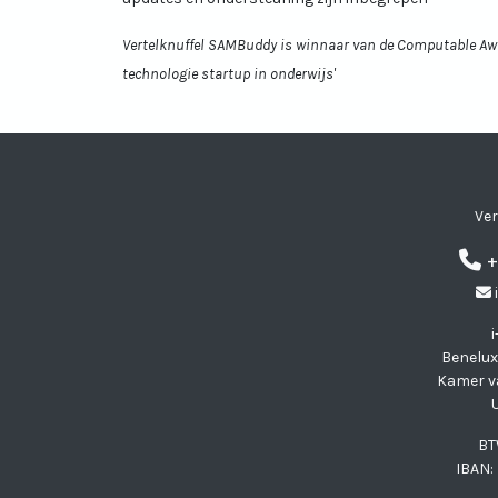
Vertelknuffel SAMBuddy is winnaar van de Computable Awar
technologie startup in onderwijs'
Visit Vertelknuffel SA
Visit Vertelknuffe
Visit Vertelknu
Visit Vertel
Ver
+
Benelux
Kamer v
BT
IBAN: