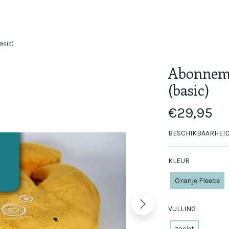
asic)
Abonnem
(basic)
€29,95
BESCHIKBAARHEID
KLEUR
Oranje Fleece
Volgende
VULLING
zacht