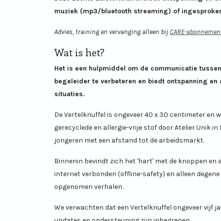
muziek (mp3/bluetooth streaming) of ingesproken
Advies, training en vervanging alleen bij
CARE-abonnemen
Wat is het?
Het is een hulpmiddel om de communicatie tussen h
begeleider te verbeteren en biedt ontspanning en a
situaties.
De Vertelknuffel is ongeveer 40 x 30 centimeter en
gerecyclede en allergie-vrije stof door Atelier Unik in 
jongeren met een afstand tot de arbeidsmarkt.
Binnenin bevindt zich het 'hart' met de knoppen en a
internet verbonden (offline-safety) en alleen degene
opgenomen verhalen.
We verwachten dat een Vertelknuffel ongeveer vijf ja
updates en ondersteuning zijn inbegrepen