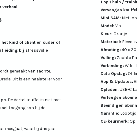
1 op 1 hulp / train
 verhaal.
Vervangen knuffel
Mini SAM:
Niet in
t
.
Model:
Vis
Kleur:
Oranje
Materiaal:
Fleece
et kind of cliënt en ouder of
Afmeting:
40 x 30
fleiding bij stressvolle
Vulling:
Zachte Pa
Verbinding:
Wifi +
 wordt gemaakt van zachte,
Data Opslag:
Offl
Breda. Dit is een naaiatelier voor
App & Updates:
G
Opladen:
USB-C kab
Verlengen abonn
pp. De Vertelknuffel is niet met
Beëindigen abon
 met toegang kan bij de
Garantie:
Looptij
CE-keurmerk:
Op 
ar meegaat, waarbij drie jaar