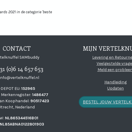
ds 2021 in de categorie 'beste
CONTACT
MIJN VERTELKN
Mbuddy on LinkedIn
l SAMbuddy on Instagram
ffel SAMbuddy on YoutTube
knuffel SAMbuddy on Soundcl
telknuffel SAMbuddy
Levering en Retourn
Veelgestelde vrag
31 (0)6 14 657 653
Meld een problee
info@vertelknuffel.nl
Handleiding
Updaten
i-DEPOT EU:
152965
 Merkenregister:
1486477
an Koophandel:
90517423
BESTEL JOUW VERTEL
Utrecht, Nederland
W:
NL865344516B01
NL85ABNA0122801903