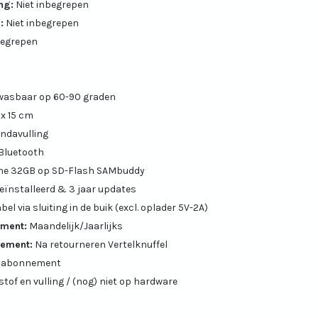
ing:
Niet inbegrepen
:
Niet inbegrepen
begrepen
 wasbaar op 60-90 graden
 x 15 cm
ndavulling
 Bluetooth
ine 32GB op SD-Flash SAMbuddy
eïnstalleerd & 3 jaar updates
el via sluiting in de buik (excl. oplader 5V-2A)
ement:
Maandelijk/Jaarlijks
nement:
Na retourneren Vertelknuffel
d abonnement
stof en vulling / (nog) niet op hardware