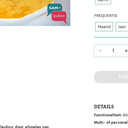
FREQUENTIE
Maand
Jaar
-
+
TO
DETAILS
Functionaliteit:
BA
Multi- of personal
fleiding door afspelen van