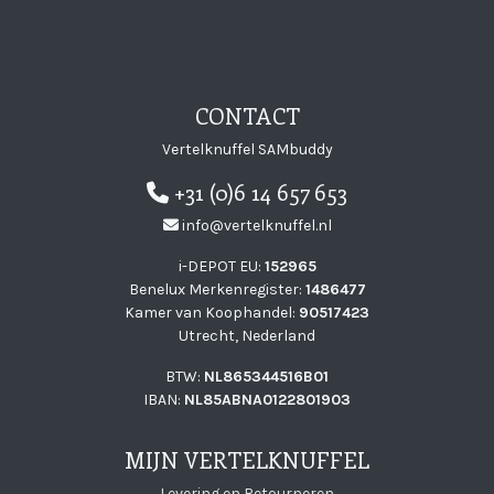
CONTACT
Vertelknuffel SAMbuddy
+31 (0)6 14 657 653
info@vertelknuffel.nl
i-DEPOT EU:
152965
Benelux Merkenregister:
1486477
Kamer van Koophandel:
90517423
Utrecht, Nederland
BTW:
NL865344516B01
IBAN:
NL85ABNA0122801903
MIJN VERTELKNUFFEL
Levering en Retourneren