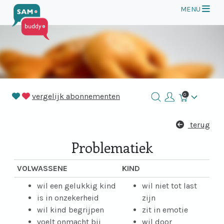
Op
MENU
vergelijk abonnementen
0
Winkelmand
terug
Problematiek
VOLWASSENE
KIND
wil een gelukkig kind
wil niet tot last
is in onzekerheid
zijn
wil kind begrijpen
zit in emotie
voelt onmacht bij
wil door