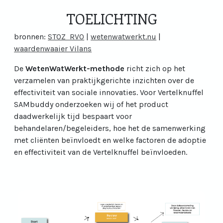
TOELICHTING
(open new window)
(open new window
bronnen:
STOZ RVO
|
wetenwatwerkt.nu
|
(open new window)
waardenwaaier Vilans
De
WetenWatWerkt-methode
richt zich op het
verzamelen van praktijkgerichte inzichten over de
effectiviteit van sociale innovaties. Voor Vertelknuffel
SAMbuddy onderzoeken wij of het product
daadwerkelijk tijd bespaart voor
behandelaren/begeleiders, hoe het de samenwerking
met cliënten beïnvloedt en welke factoren de adoptie
en effectiviteit van de Vertelknuffel beïnvloeden.