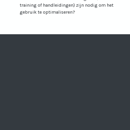
training of handleidingen) zijn nodig om het
gebruik te optimaliseren?
Visit Vertelknuffe
Visit Vertelkn
Visit Verte
Visit Ve