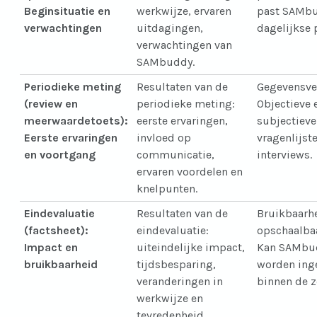
Beginsituatie en
werkwijze, ervaren
past SAMbu
verwachtingen
uitdagingen,
dagelijkse 
verwachtingen van
SAMbuddy.
Periodieke meting
Resultaten van de
Gegevensve
(review en
periodieke meting:
Objectieve 
meerwaardetoets):
eerste ervaringen,
subjectieve
Eerste ervaringen
invloed op
vragenlijst
en voortgang
communicatie,
interviews.
ervaren voordelen en
knelpunten.
Eindevaluatie
Resultaten van de
Bruikbaarh
(factsheet):
eindevaluatie:
opschaalba
Impact en
uiteindelijke impact,
Kan SAMbu
bruikbaarheid
tijdsbesparing,
worden ing
veranderingen in
binnen de 
werkwijze en
tevredenheid.