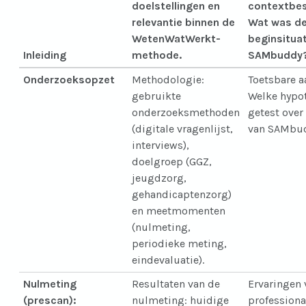
doelstellingen en
contextbes
relevantie binnen de
Wat was d
WetenWatWerkt-
beginsitua
Inleiding
methode.
SAMbuddy
Onderzoeksopzet
Methodologie:
Toetsbare 
gebruikte
Welke hypot
onderzoeksmethoden
getest over
(digitale vragenlijst,
van SAMbu
interviews),
doelgroep (GGZ,
jeugdzorg,
gehandicaptenzorg)
en meetmomenten
(nulmeting,
periodieke meting,
eindevaluatie).
Nulmeting
Resultaten van de
Ervaringen 
(prescan):
nulmeting: huidige
professiona