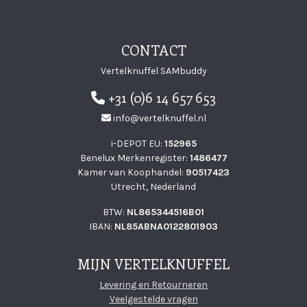
CONTACT
Vertelknuffel SAMbuddy
+31 (0)6 14 657 653
info@vertelknuffel.nl
i-DEPOT EU:
152965
Benelux Merkenregister:
1486477
Kamer van Koophandel:
90517423
Utrecht, Nederland
BTW:
NL865344516B01
IBAN:
NL85ABNA0122801903
MIJN VERTELKNUFFEL
Levering en Retourneren
Veelgestelde vragen