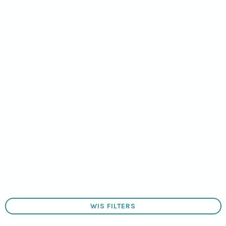
Veelgestelde vragen
Meld een probleem
Handleiding
Updaten
BESTEL JOUW VERTELKNUFFEL
LEGAL
(open new window)
Algemene Voorwaarden
Cookies
Privacy
English Language
Vacatures / Organisatie
WIS FILTERS