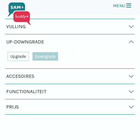
Op
MENU
Filter op
VULLING
UP-DOWNGRADE
Upgrade
Downgrade
vergelijk abonnementen
0
Winkelmand
ACCESOIRES
Filter op
Sorteer Op
FUNCTIONALITEIT
PRIJS